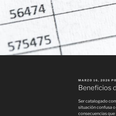
PUBLICADO
MARZO 16, 2026
P
EL
Beneficios d
Ser catalogado com
situación confusa o 
consecuencias que ti