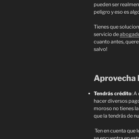
pueden ser realment
peligro y eso es al
Tienes que solucion
servicio de
abogado
cuanto antes, quer
salvo!
Aprovecha l
Tendrás crédito
: A
hacer diversos pago
moroso no tienes la 
que la tendrás de n
Ten en cuenta que 
se encuentra en est