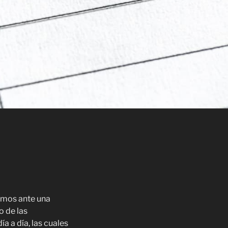
amos ante una
o de las
a a día, las cuales