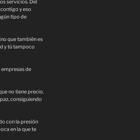
s servicios. Del
 contigo y eso
ingún tipo de
sino que también es
red y tú tampoco
s empresas de
que no tiene precio.
 paz, consiguiendo
do con la presión
oca en la que te