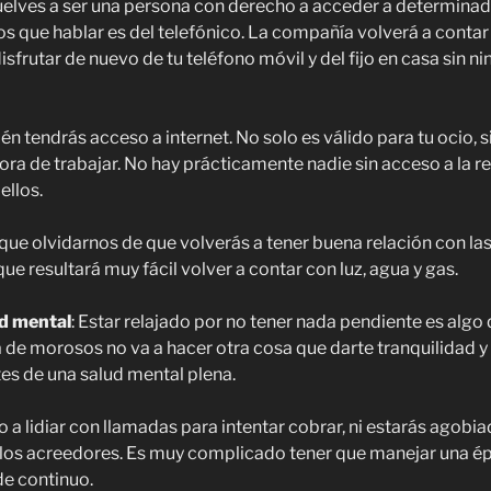
elves a ser una persona con derecho a acceder a determinado
 que hablar es del telefónico. La compañía volverá a contar
disfrutar de nuevo de tu teléfono móvil y del fijo en casa sin n
én tendrás acceso a internet. No solo es válido para tu ocio, 
hora de trabajar. No hay prácticamente nadie sin acceso a la 
ellos.
e olvidarnos de que volverás a tener buena relación con la
que resultará muy fácil volver a contar con luz, agua y gas.
ud mental
: Estar relajado por no tener nada pendiente es algo 
 de morosos no va a hacer otra cosa que darte tranquilidad y
tes de una salud mental plena.
 a lidiar con llamadas para intentar cobrar, ni estarás agobia
 los acreedores. Es muy complicado tener que manejar una ép
e continuo.