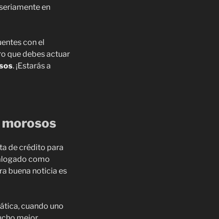
 seriamente en
uentes con el
aro que debes actuar
osos
. ¡Estarás a
de morosos
eta de crédito para
atalogado como
era buena noticia es
mática, cuando uno
mucho mejor.