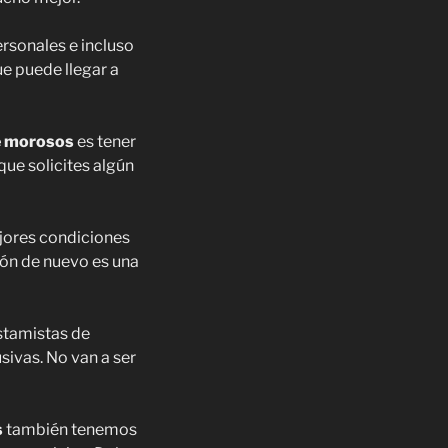
rsonales e incluso
ue puede llegar a
de morosos
es tener
que solicites algún
jores condiciones
ión de nuevo es una
estamistas de
ivas. No van a ser
s
también tenemos