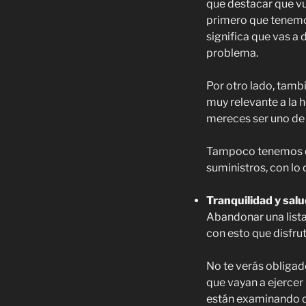
que destacar que vu
primero que tenemos
significa que vas a 
problema.
Por otro lado, tambi
muy relevante a la 
mereces ser uno de 
Tampoco tenemos qu
suministros, con lo 
Tranquilidad y sal
Abandonar una lista
con esto que disfru
No te verás obligado
que vayan a ejercer
están examinando d