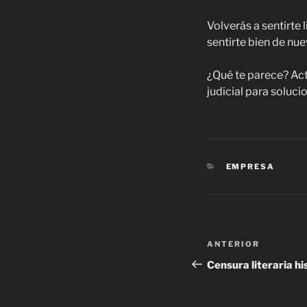
Volverás a sentirte 
sentirte bien de nue
¿Qué te parece? Act
judicial para soluci
CATEGORÍAS
EMPRESA
Navegación
Entrada
ANTERIOR
de
anterior:
Censura literaria hi
entradas