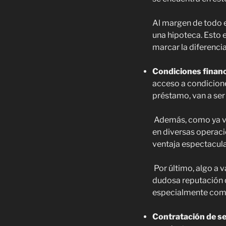
Al margen de todo e
una hipoteca. Esto 
marcar la diferenci
Condiciones finan
acceso a condicione
préstamo, van a ser
Además, como ya vu
en diversas operaci
ventaja espectacula
Por último, algo a 
dudosa reputación 
especialmente compl
Contratación de se