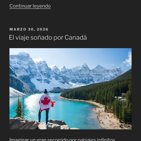
«Cinco
Continuar leyendo
destinos
de
playa
PUBLICADO
MARZO 30, 2026
EL
en
El viaje soñado por Canadá
Europa
para
disfrutar
en
el
verano
2026»
Imaginar un gran recorrido por
paisajes infinitos
,