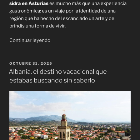
sidra en Asturias
es mucho más que una experiencia
gastronómica: es un viaje por la identidad de una
región que ha hecho del escanciado un arte y del
brindis una forma de vivir.
«Ruta
Continuar leyendo
de
la
sidra
PUBLICADO
OCTUBRE 31, 2025
EL
en
Albania, el destino vacacional que
Asturias:
estabas buscando sin saberlo
guía
de
pueblos,
bares
y
manzanas
naturales»