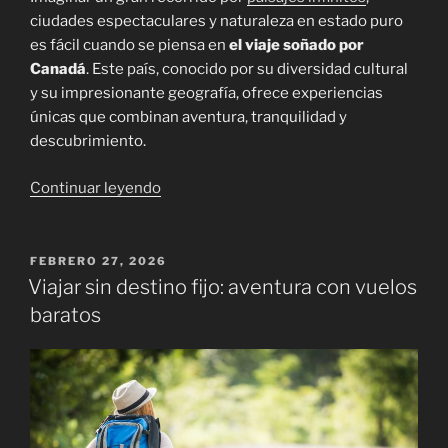
ciudades espectaculares y naturaleza en estado puro
es fácil cuando se piensa en
el viaje soñado por
Canadá
. Este país, conocido por su diversidad cultural
y su impresionante geografía, ofrece experiencias
únicas que combinan aventura, tranquilidad y
descubrimiento.
«El
Continuar leyendo
viaje
soñado
por
PUBLICADO
FEBRERO 27, 2026
EL
Canadá»
Viajar sin destino fijo: aventura con vuelos
baratos