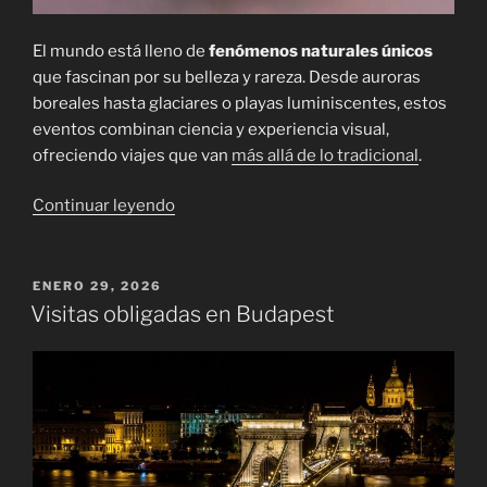
El mundo está lleno de
fenómenos naturales únicos
que fascinan por su belleza y rareza. Desde auroras
boreales hasta glaciares o playas luminiscentes, estos
eventos combinan ciencia y experiencia visual,
ofreciendo viajes que van
más allá de lo tradicional
.
«Estos
Continuar leyendo
son
los
destinos
PUBLICADO
ENERO 29, 2026
EL
donde
Visitas obligadas en Budapest
ver
fenómenos
naturales
únicos»