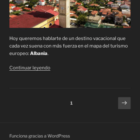
Hoy queremos hablarte de un destino vacacional que
cada vez suena con más fuerza en el mapa del turismo
europeo:
Albania
.
«Albania,
Continuar leyendo
el
destino
vacacional
que
Navegación
Sigu
Página
1
estabas
pági
de
buscando
entradas
sin
saberlo»
Funciona gracias a WordPress