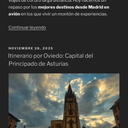
viajes de corta o larga distancia. Hoy hacemos un
repaso por los
mejores destinos desde Madrid en
avión
en los que vivir un montón de experiencias.
«Mejores
Continuar leyendo
destinos
desde
Madrid
PUBLICADO
NOVIEMBRE 28, 2025
EL
en
Itinerario por Oviedo: Capital del
avión:
Principado de Asturias
escapadas
que
merecen
la
pena»