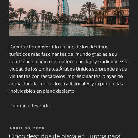
Dubái se ha convertido en uno de los destinos
turísticos más fascinantes del mundo gracias a su
combinación única de modernidad, lujo y tradición. Esta
ciudad de los Emiratos Árabes Unidos sorprende a sus
visitantes con rascacielos impresionantes, playas de
arena dorada, mercados tradicionales y experiencias
inolvidables en pleno desierto.
«Rincones
Continuar leyendo
espectaculares
para
visitar
PUBLICADO
ABRIL 30, 2026
EL
en
Cinco destinos de playa en Europa para