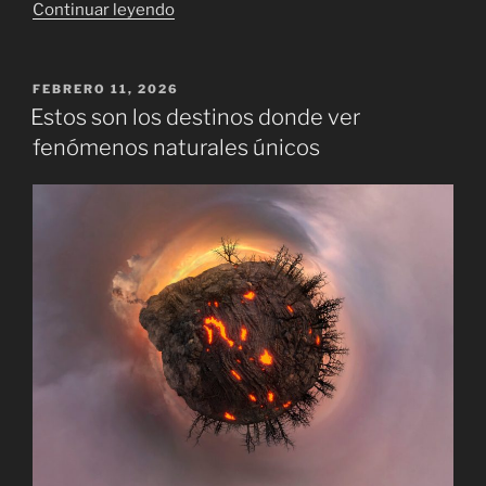
«Viajar
Continuar leyendo
sin
destino
fijo:
PUBLICADO
FEBRERO 11, 2026
EL
aventura
Estos son los destinos donde ver
con
fenómenos naturales únicos
vuelos
baratos»