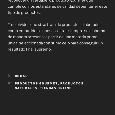
reconocer un verdadero producto gourmet que
cumple con los estándares de calidad deben tener este
tipo de productos.
Y no olvides que si se trata de productos elaborados
como embutidos o quesos, estos siempre se elaboran
de manera artesanal a partir de una materia prima
única, seleccionada con sumo celo para conseguir un
resultado final supremo.
CATEGORÍAS
HOGAR
ETIQUETAS
PRODUCTOS GOURMET
,
PRODUCTOS
NATURALES
,
TIENDAS ONLINE
Navegación