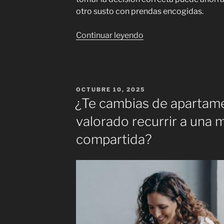
otro susto con prendas encogidas.
«Lavadora
Continuar leyendo
o
lavadora-
secadora:
guía
PUBLICADO
OCTUBRE 10, 2025
práctica
EL
¿Te cambias de apartam
para
valorado recurrir a una
elegir
la
compartida?
mejor
para
tu
hogar»