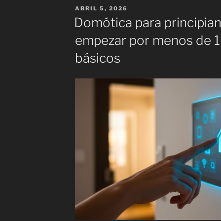
sería
PUBLICADO
ABRIL 5, 2026
un
EL
Domótica para principia
día
empezar por menos de 1
normal?»
básicos