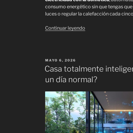
consumo energético sin que tengas que 
luces o regular la calefacción cada cinc
«Ahorrar
Continuar leyendo
electricidad
con
la
domótica:
PUBLICADO
MAYO 6, 2026
trucos
EL
Casa totalmente intelige
inteligentes
un día normal?
para
reducir
el
consumo»