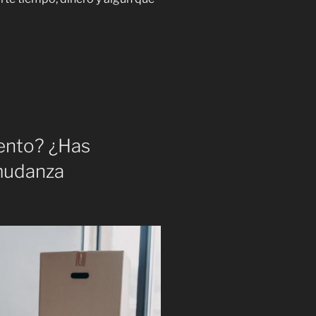
ento? ¿Has
 mudanza