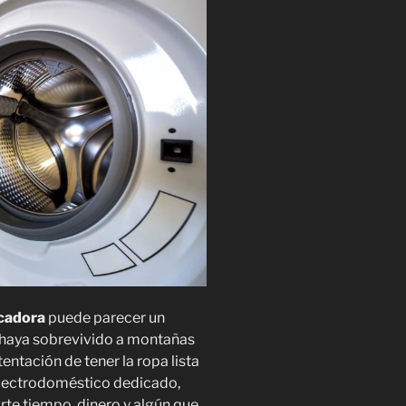
ecadora
puede parecer un
e haya sobrevivido a montañas
tentación de tener la ropa lista
 electrodoméstico dedicado,
rte tiempo, dinero y algún que