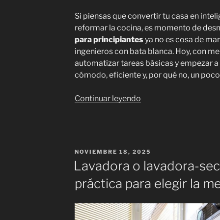
Si piensas que convertir tu casa en inte
reformar la cocina, es momento de des
para principiantes
ya no es cosa de mans
ingenieros con bata blanca. Hoy, con m
automatizar tareas básicas y empezar a 
cómodo, eficiente y, por qué no, un poco
«Domótica
Continuar leyendo
para
principiantes:
cómo
empezar
PUBLICADO
NOVIEMBRE 18, 2025
por
EL
Lavadora o lavadora-sec
menos
práctica para elegir la m
de
100€
con
kits