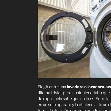
básicos»
Elegir entre una
lavadora o lavadora-s
dilema trivial, pero cualquier adulto qu
de ropa sucia sabe que no lo es. Entre la 
en un solo aparato y la eficiencia de un
tomar la decisión correcta puede ahorra