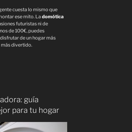
ligente cuesta lo mismo que
montar ese mito. La
domótica
iones futuristas ni de
enos de 100€, puedes
disfrutar de un hogar más
 más divertido.
adora: guía
ejor para tu hogar