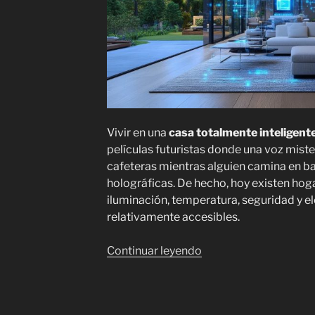
Vivir en una
casa totalmente inteligent
películas futuristas donde una voz miste
cafeteras mientras alguien camina en b
holográficas. De hecho, hoy existen ho
iluminación, temperatura, seguridad y 
relativamente accesibles.
«Casa
Continuar leyendo
totalmente
inteligente:
¿Cómo